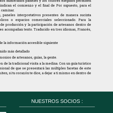
rcuitos numerados paneles y los colores elegidos permiten
 indican el comienzo y el final de Por supuesto, para el
a caminar.
s, paneles interpretativos presentes de manera sucinta
blicos o espacios comerciales seleccionado. Para la
 de producción y la participación de artesanos dentro de
enes acompañan texto. Traducido en tres idiomas, Francés,
de la información accesible siguiente
nido más detallado
monios de artesanos, guías, la gente.
de la tradicional visita a la medina. Con un guía turístico
sional de que se presentará las múltiples facetas de este
en, si tu corazón te dice, a dejar a ti mismo en dentro de
NUESTROS SOCIOS :