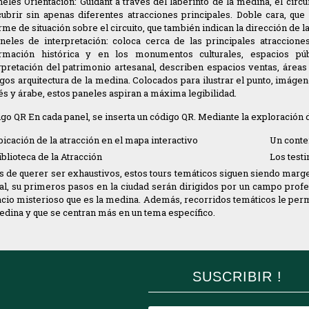
neles Orientación: Guidant a través del laberinto de la medina, el ci
ubrir sin apenas diferentes atracciones principales. Doble cara, que
rme de situación sobre el circuito, que también indican la dirección de l
neles de interpretación: coloca cerca de las principales atraccione
ormación histórica y en los monumentos culturales, espacios pú
rpretación del patrimonio artesanal, describen espacios ventas, áreas
igos arquitectura de la medina. Colocados para ilustrar el punto, imág
és y árabe, estos paneles aspiran a máxima legibilidad.
go QR En cada panel, se inserta un código QR. Mediante la exploración 
bicación de la atracción en el mapa interactivo
Un conte
iblioteca de la Atracción
Los testi
s de querer ser exhaustivos, estos tours temáticos siguen siendo margen 
ial, su primeros pasos en la ciudad serán dirigidos por un campo profe
cio misterioso que es la medina. Además, recorridos temáticos le permit
edina y que se centran más en un tema específico.
SUSCRIBIR !