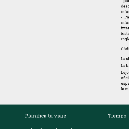
- pa
desc
info
- Pa
inf
inte
test
Ingl
Códi
La u
La b
Lejo
ofic
espa
la m
Planifica tu viaje
Tiempo