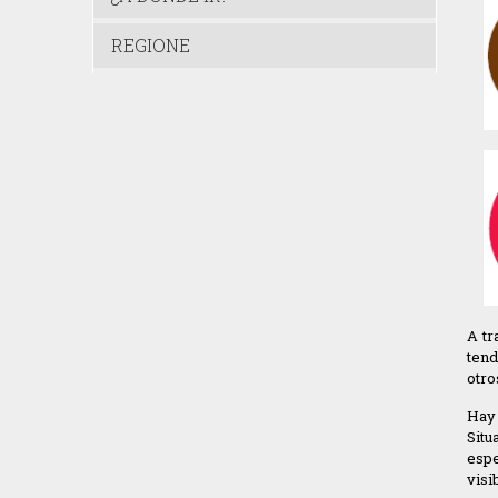
REGIONE
A tr
tend
otro
Hay 
Situ
espe
visi