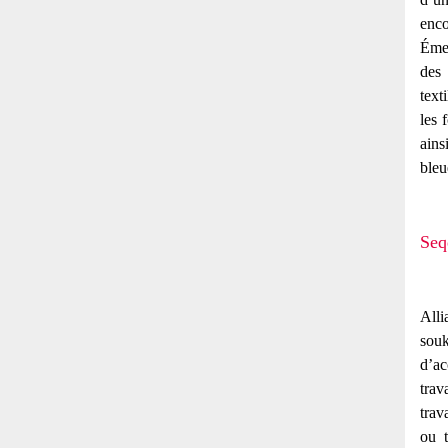
enc
Émer
des 
text
les 
ains
bleu
Seq
Alli
sou
d’ac
trav
trav
ou t