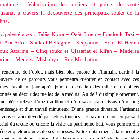
matique : Valorisation des ateliers et points de vente
rtisanat à travers la découverte des principaux souks de la
ina.
ncipales étapes : Talâa Kbira – Qaât Smen – Fondouk Tazi –
k Aïn Allo – Souk el Bellagine – Seqqatine – Souk El Henna
ouk Attarine – Cinq souks et Qissariat el Kifah – Médersa
arine – Médersa Misbahya – Rue Mechatine
 rencontre de l’objet, mais bien plus encore de l’humain, partir à la
uverte de ce parcours vous permettra d’entrer en contact avec ces
es travaillant jour après jour à la création des mille et un objets
ontrés au détour des ruelles de la médina. Au-delà du simple ornement,
ue pièce relève d’une tradition et d’un savoir-faire, issus d’un long
entissage et d’un travail minutieux. D’une grande diversité, l’artisanat
i vous sera ici dévoilé par petites touches : le travail du cuir en passant
celui du textile ou encore la visite du patrimoine bâti, vous permettront
éceler quelques unes de ses richesses. Partez notamment à la rencontre
 métier atypique, le travail de la corne de la rue Mechatine ou bien