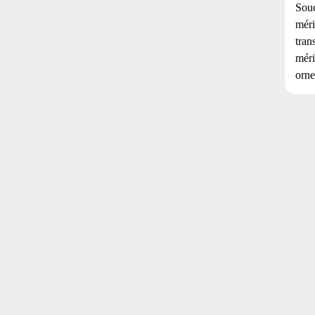
Souc
méri
tran
méri
orne