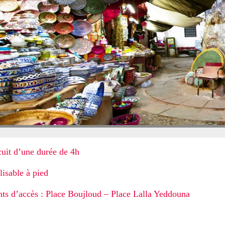
cuit d’une durée de 4h
lisable à pied
nts d’accès : Place Boujloud – Place Lalla Yeddouna