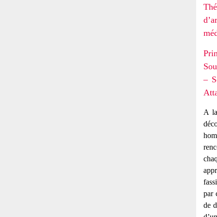
Thé
d’a
méd
Pri
Sou
– S
Att
A la
déco
homm
renc
chaq
appr
fass
par 
de d
d’un