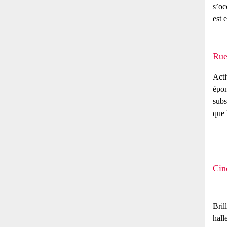
s’oc
est 
Rue
Acti
épon
subs
que 
Cin
Bril
hall