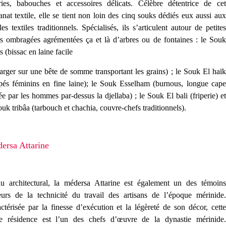
ries, babouches et accessoires délicats. Célèbre détentrice de cet
sanat textile, elle se tient non loin des cinq souks dédiés eux aussi aux
cles textiles traditionnels. Spécialisés, ils s’articulent autour de petites
s ombragées agrémentées ça et là d’arbres ou de fontaines : le Souk
is (bissac en laine facile
arger sur une bête de somme transportant les grains) ; le Souk El haïk
pés féminins en fine laine); le Souk Esselham (burnous, longue cape
ée par les hommes par-dessus la djellaba) ; le Souk El bali (friperie) et
ouk tribâa (tarbouch et chachia, couvre-chefs traditionnels).
ersa Attarine
u architectural, la médersa Attarine est également un des témoins
urs de la technicité du travail des artisans de l’époque mérinide.
ctérisée par la finesse d’exécution et la légèreté de son décor, cette
le résidence est l’un des chefs d’œuvre de la dynastie mérinide.