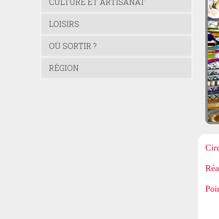
CULTURE ET ARTISANAT
LOISIRS
OÙ SORTIR ?
RÉGION
Cir
Réa
Poi