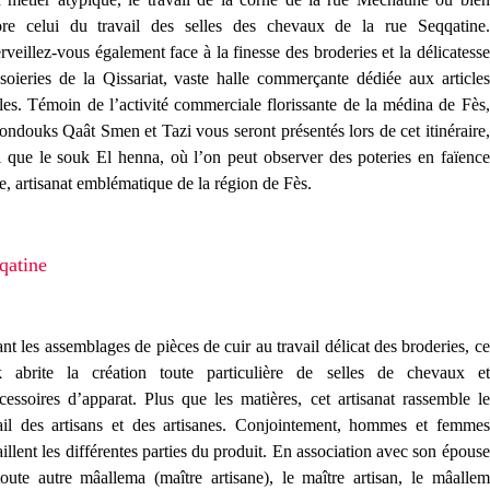
ore celui du travail des selles des chevaux de la rue Seqqatine.
veillez-vous également face à la finesse des broderies et la délicatesse
soieries de la Qissariat, vaste halle commerçante dédiée aux articles
iles. Témoin de l’activité commerciale florissante de la médina de Fès,
fondouks Qaât Smen et Tazi vous seront présentés lors de cet itinéraire,
i que le souk El henna, où l’on peut observer des poteries en faïence
e, artisanat emblématique de la région de Fès.
qatine
ant les assemblages de pièces de cuir au travail délicat des broderies, ce
k abrite la création toute particulière de selles de chevaux et
cessoires d’apparat. Plus que les matières, cet artisanat rassemble le
ail des artisans et des artisanes. Conjointement, hommes et femmes
aillent les différentes parties du produit. En association avec son épouse
oute autre mâallema (maître artisane), le maître artisan, le mâallem