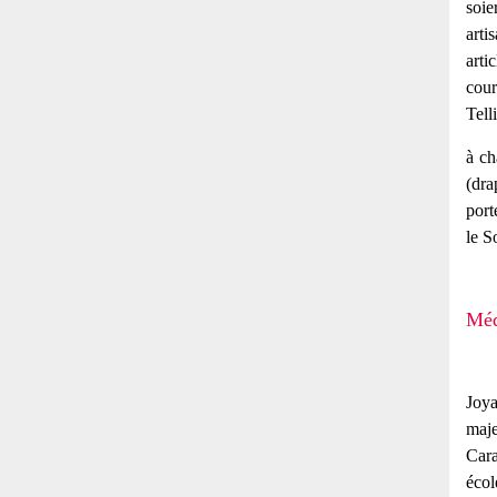
soie
arti
arti
cour
Tell
à ch
(dra
port
le S
Méd
Joya
maje
Cara
éco