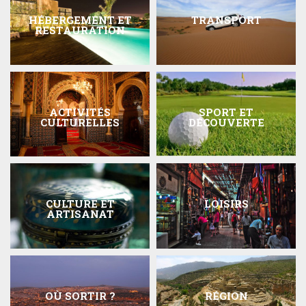
HÉBERGEMENT ET
TRANSPORT
RESTAURATION
ACTIVITÉS
SPORT ET
CULTURELLES
DÉCOUVERTE
CULTURE ET
LOISIRS
ARTISANAT
OÙ SORTIR ?
RÉGION