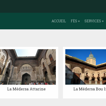
ACCUEIL
FÈS
SERVICES
La Médersa Attarine
La Médersa Bou I