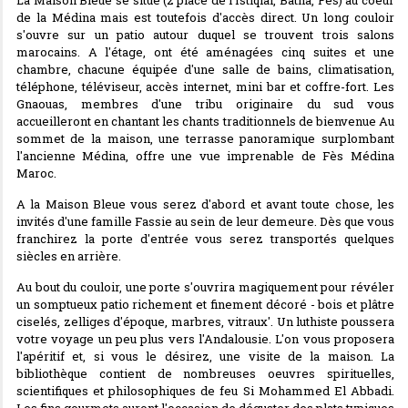
de la Médina mais est toutefois d'accès direct. Un long couloir
s'ouvre sur un patio autour duquel se trouvent trois salons
marocains. A l'étage, ont été aménagées cinq suites et une
chambre, chacune équipée d'une salle de bains, climatisation,
téléphone, téléviseur, accès internet, mini bar et coffre-fort. Les
Gnaouas, membres d'une tribu originaire du sud vous
accueilleront en chantant les chants traditionnels de bienvenue Au
sommet de la maison, une terrasse panoramique surplombant
l'ancienne Médina, offre une vue imprenable de Fès Médina
Maroc.
A la Maison Bleue vous serez d'abord et avant toute chose, les
invités d'une famille Fassie au sein de leur demeure. Dès que vous
franchirez la porte d'entrée vous serez transportés quelques
siècles en arrière.
Au bout du couloir, une porte s'ouvrira magiquement pour révéler
un somptueux patio richement et finement décoré - bois et plâtre
ciselés, zelliges d'époque, marbres, vitraux'. Un luthiste poussera
votre voyage un peu plus vers l'Andalousie. L'on vous proposera
l'apéritif et, si vous le désirez, une visite de la maison. La
bibliothèque contient de nombreuses oeuvres spirituelles,
scientifiques et philosophiques de feu Si Mohammed El Abbadi.
Les fins gourmets auront l'occasion de déguster des plats typiques