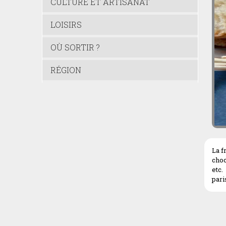
CULTURE ET ARTISANAT
LOISIRS
OÙ SORTIR ?
RÉGION
La f
choc
etc.
pari