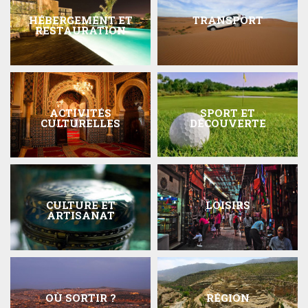
HÉBERGEMENT ET
TRANSPORT
RESTAURATION
ACTIVITÉS
SPORT ET
CULTURELLES
DÉCOUVERTE
CULTURE ET
LOISIRS
ARTISANAT
OÙ SORTIR ?
RÉGION